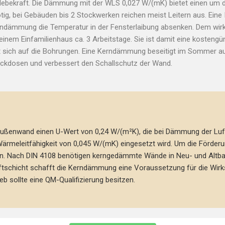
 Klebekraft. Die Dämmung mit der WLS 0,027 W/(mK) bietet einen um
nötig, bei Gebäuden bis 2 Stockwerken reichen meist Leitern aus. Ein
erndämmung die Temperatur in der Fensterlaibung absenken. Dem wi
einem Einfamilienhaus ca. 3 Arbeitstage. Sie ist damit eine kosten
t sich auf die Bohrungen. Eine Kerndämmung beseitigt im Sommer a
teckdosen und verbessert den Schallschutz der Wand.
enwand einen U-Wert von 0,24 W/(m²K), die bei Dämmung der Luftsc
Wärmeleitfähigkeit von 0,045 W/(mK) eingesetzt wird. Um die Förde
. Nach DIN 4108 benötigen kerngedämmte Wände in Neu- und Altba
Luftschicht schafft die Kerndämmung eine Voraussetzung für die Wi
sollte eine QM-Qualifizierung besitzen.