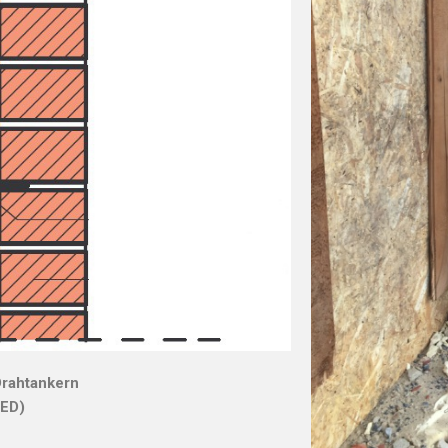
Drahtankern
VED)