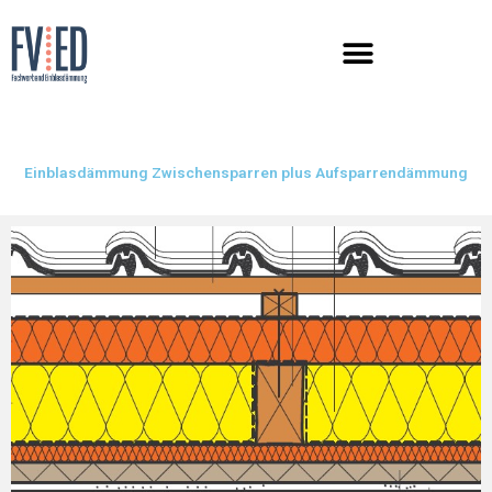
Zum
Inhalt
springen
Einblasdämmung Zwischensparren plus Aufsparrendämmung