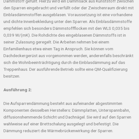
Dämmstoff gefüllt. Hierzu wird ein Dämmsack aus Kunststoff zwischen
den Sparren eingebracht und verfüllt oder der Zwischenraum direkt mit
Einblasdämmstoffen ausgeblasen. Voraussetzung ist eine vorhandene
und dichte Innenbekleidung unter den Sparren. Als Einblasdämmstoffe
empfehlen sich besonders Dämmstoffflocken mit den WLS 0,035 bis
0,039 W/(mK). Die Rohdichte des eingeblasenen Dämmstoffs ist in
seiner Zulassung geregelt. Die Arbeiten nehmen bei einem
Einfamilienhaus etwa einen Tag in Anspruch. Sie können vom
Dachdeckergerüst aus vorgenommen werden, anderenfalls beschränkt
sich die Wohnbeeinträchtigung durch die Einblasdämmung auf das
Treppenhaus. Der ausführende Betrieb sollte eine QM-Qualifizierung
besitzen.
Ausführung 2:
Die Aufsparrendämmung besteht aus aufeinander abgestimmten
Komponenten desselben Herstellers: Dämmplatten, Unterspannbahn,
diffusionshemmende Schicht und Dachnägel. Sie wird auf den Sparren
wahlweise auf einer Brettschalung ausgelegt und befestigt. Die
Dämmung reduziert die Wärmebrückenwirkung der Sparren.