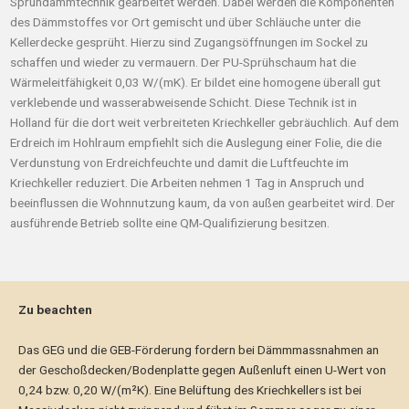
Sprühdämmtechnik gearbeitet werden. Dabei werden die Komponenten
des Dämmstoffes vor Ort gemischt und über Schläuche unter die
Kellerdecke gesprüht. Hierzu sind Zugangsöffnungen im Sockel zu
schaffen und wieder zu vermauern. Der PU-Sprühschaum hat die
Wärmeleitfähigkeit 0,03 W/(mK). Er bildet eine homogene überall gut
verklebende und wasserabweisende Schicht. Diese Technik ist in
Holland für die dort weit verbreiteten Kriechkeller gebräuchlich. Auf dem
Erdreich im Hohlraum empfiehlt sich die Auslegung einer Folie, die die
Verdunstung von Erdreichfeuchte und damit die Luftfeuchte im
Kriechkeller reduziert. Die Arbeiten nehmen 1 Tag in Anspruch und
beeinflussen die Wohnnutzung kaum, da von außen gearbeitet wird. Der
ausführende Betrieb sollte eine QM-Qualifizierung besitzen.
Zu beachten
Das GEG und die GEB-Förderung fordern bei Dämmmassnahmen an
der Geschoßdecken/Bodenplatte gegen Außenluft einen U-Wert von
0,24 bzw. 0,20 W/(m²K). Eine Belüftung des Kriechkellers ist bei