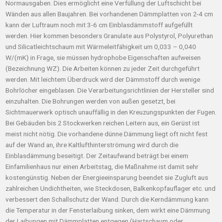
Normausgaben. Dies ermöglicht eine Verfüllung der Luftschicht bei
Wänden aus allen Baujahren. Bei vorhandenen Dämmplatten von 2-4 cm
kann der Luftraum noch mit 3-6 cm Einblasdämmstoff aufgefüllt
werden. Hier kommen besonders Granulate aus Polystyrol, Polyurethan
und Silicatleichtschaum mit Wärmeleitfähigkeit um 0,033 – 0,040
W/(mK) in Frage, sie müssen hydrophobe Eigenschaften aufweisen
(Bezeichnung WZ). Die Arbeiten können zu jeder Zeit durchgeführt
werden. Mit leichtem Überdruck wird der Dämmstoff durch wenige
Bohrlöcher eingeblasen. Die Verarbeitungsrichtlinien der Hersteller sind
einzuhalten. Die Bohrungen werden von außen gesetzt, bei
Sichtmauerwerk optisch unauffällig in den Kreuzungspunkten der Fugen.
Bei Gebäuden bis 2 Stockwerken reichen Leitern aus, ein Gerüst ist
meist nicht nötig. Die vorhandene dünne Dämmung liegt oft nicht fest
auf der Wand an, ihre Kaltlufthinterströmung wird durch die
Einblasdämmung beseitigt. Der Zeitaufwand beträgt bei einem
Einfamilienhaus nur einen Arbeitstag, die Maßnahme ist damit sehr
kostengünstig. Neben der Energieeinsparung beendet sie Zugluft aus
zahlreichen Undichtheiten, wie Steckdosen, Balkenkopfauflager etc. und
verbessert den Schallschutz der Wand. Durch die Kerndämmung kann
die Temperatur in der Fensterlaibung sinken, dem wirkt eine Dämmung
der Laibungen mit Dämmplatten entgegen (Hartschaum oder