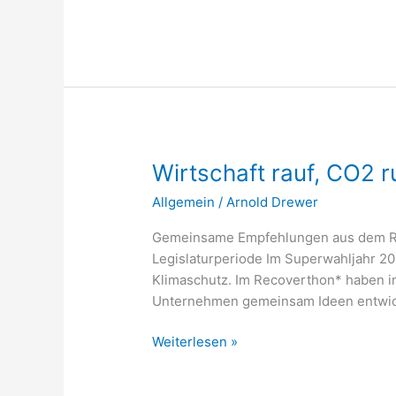
Wirtschaft
Wirtschaft rauf, CO2 r
rauf,
Allgemein
/
Arnold Drewer
CO2
runter!
Gemeinsame Empfehlungen aus dem Reco
Legislaturperiode Im Superwahljahr 2
Klimaschutz. Im Recoverthon* haben im
Unternehmen gemeinsam Ideen entwic
Weiterlesen »