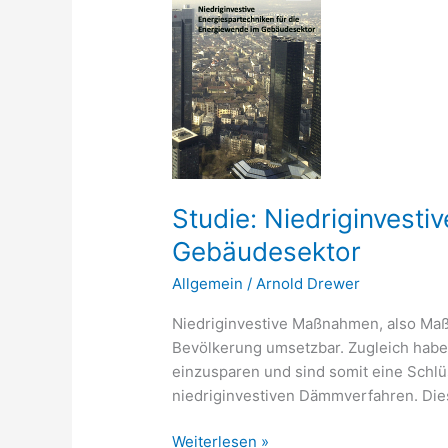
Niedriginvestive
Energiespartechniken
für
die
Energiewende
im
Gebäudesektor
Studie: Niedriginvesti
Gebäudesektor
Allgemein
/
Arnold Drewer
Niedriginvestive Maßnahmen, also Maßn
Bevölkerung umsetzbar. Zugleich haben
einzusparen und sind somit eine Schlü
niedriginvestiven Dämmverfahren. Dies
Weiterlesen »