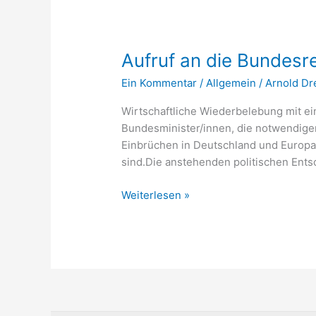
Aufruf
Aufruf an die Bundesr
an
Ein Kommentar
/
Allgemein
/
Arnold D
die
Bundesregierung
Wirtschaftliche Wiederbelebung mit e
Bundesminister/innen, die notwendig
Einbrüchen in Deutschland und Europa 
sind.Die anstehenden politischen Ent
Weiterlesen »