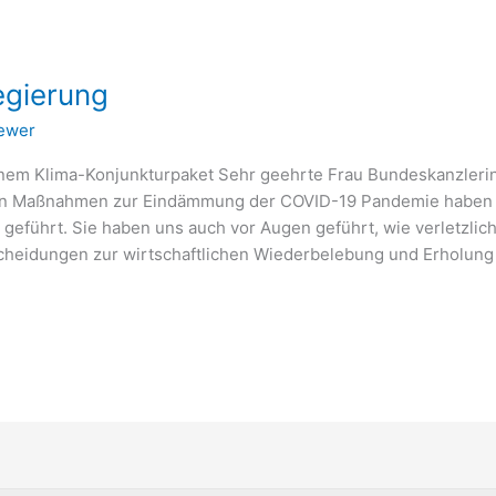
egierung
rewer
inem Klima-Konjunkturpaket Sehr geehrte Frau Bundeskanzler
en Maßnahmen zur Eindämmung der COVID-19 Pandemie haben z
geführt. Sie haben uns auch vor Augen geführt, wie verletzlich
scheidungen zur wirtschaftlichen Wiederbelebung und Erholun