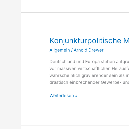
Konjunkturpolitische
Konjunkturpolitische
Maßnahmen
Allgemein
/
Arnold Drewer
im
Gebäudebereich
Deutschland und Europa stehen aufgr
vor massiven wirtschaftlichen Herausf
wahrscheinlich gravierender sein als 
drastisch einbrechender Gewerbe- un
Weiterlesen »